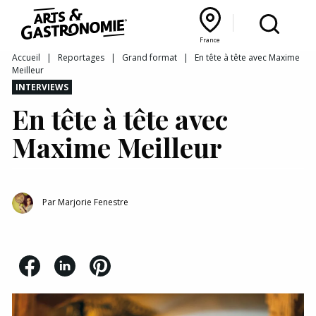
Recettes
France
Reportages
Bourgogne Franche‑Comté
Lyon Rhône‑Alpes
France
Accueil
|
Reportages
|
Grand format
|
En tête à tête avec Maxime
Meilleur
Actualités
INTERVIEWS
En tête à tête avec
Interviews
Maxime Meilleur
Par
Marjorie Fenestre