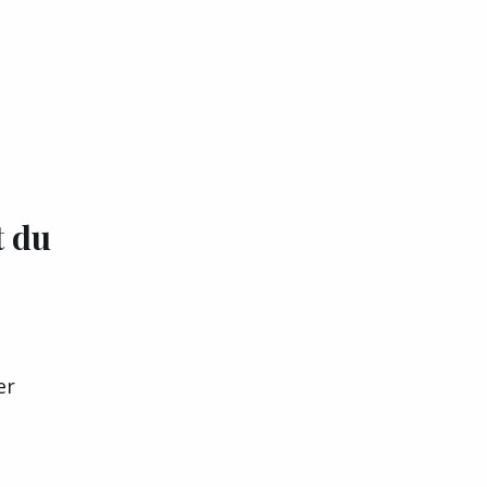
t du
x
er