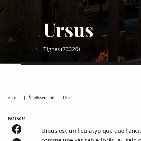
Ursus
Tignes (73320)
Accueil
|
Établissements
|
Ursus
PARTAGER
Ursus est un lieu atypique que l’anc
comme une véritable forêt, au sein d