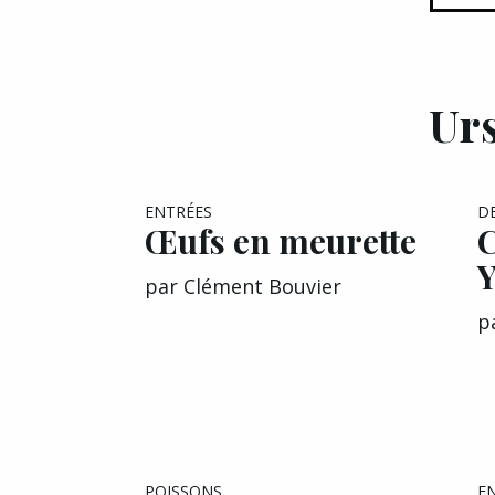
Urs
ENTRÉES
D
Œufs en meurette
C
Y
par
Clément Bouvier
p
POISSONS
E