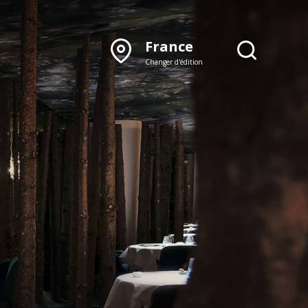
France
Changer d'édition
DÉCOUVRIR NOTRE
ÉDITION PAPIER
Lyon
Rhône‑Alpes