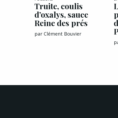
Truite, coulis
L
d’oxalys, sauce
p
Reine des prés
P
par
Clément Bouvier
p