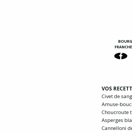
BOUR
FRANCH
VOS RECETT
Civet de san
Amuse-bouc
Choucroute t
Asperges bla
Cannelloni d