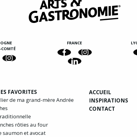
GOGNE
FRANCE
LY
E‑COMTÉ
ES FAVORITES
ACCUEIL
glier de ma grand-mère Andrée
INSPIRATIONS
hes
CONTACT
raditionnelle
nches rôties au four
e saumon et avocat