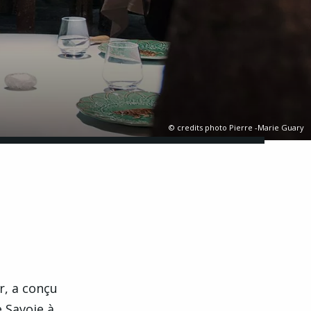
© credits photo Pierre -Marie Guary
r, a conçu
e Savoie à