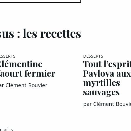
us : les recettes
ESSERTS
DESSERTS
lémentine
Tout l’espri
aourt fermier
Pavlova au
myrtilles
ar
Clément Bouvier
sauvages
par
Clément Bouvi
NTRÉES