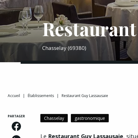
Restaurant
Chasselay (69380)
Accueil
|
Établissements
|
Restaurant Guy Lassausaie
PARTAGER
Chasselay
gastronomique
Le
Restaurant Guy Lassausaie
, sit