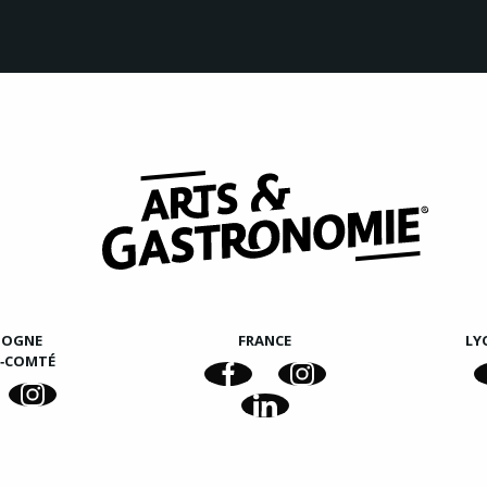
GOGNE
FRANCE
LY
E‑COMTÉ