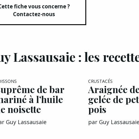
Cette fiche vous concerne ?
Contactez-nous
y Lassausaie : les recett
EXCLU A&G
OISSONS
CRUSTACÉS
uprême de bar
Araignée de
ariné à l’huile
gelée de pet
e noisette
pois
ar
Guy Lassausaie
par
Guy Lassausai