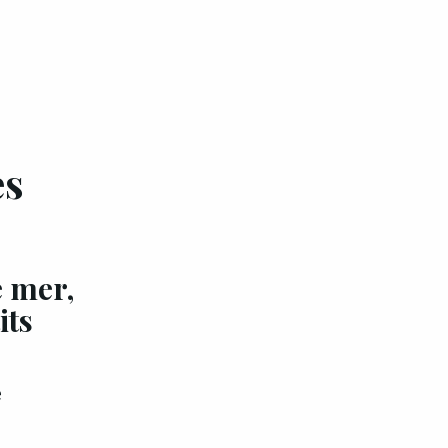
es
EXCLU A&G
 mer,
its
e