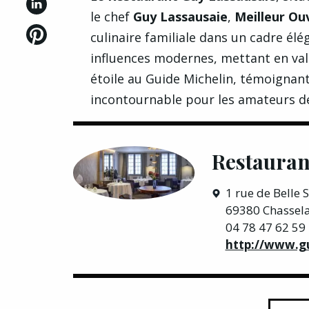
le chef
Guy Lassausaie
,
Meilleur Ou
culinaire familiale dans un cadre élég
influences modernes, mettant en vale
étoile au Guide Michelin, témoignant
incontournable pour les amateurs d
Restauran
1 rue de Belle S
69380 Chassel
04 78 47 62 59
http://www.g