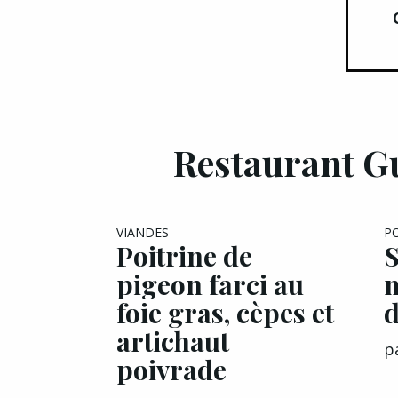
Restaurant Gu
EXCLU A&G
VIANDES
P
Poitrine de
S
pigeon farci au
m
foie gras, cèpes et
d
artichaut
p
poivrade