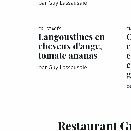
par
Guy Lassausaie
EXCLU A&G
CRUSTACÉS
E
Langoustines en
Œ
cheveux d’ange,
c
tomate ananas
c
c
par
Guy Lassausaie
p
Restaurant Gu