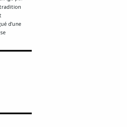
tradition
t
gué d’une
sse