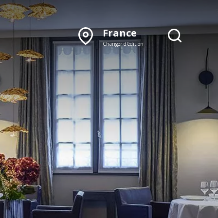
France
Changer d'édition
DÉCOUVRIR NOTRE
ÉDITION PAPIER
Lyon
Rhône‑Alpes