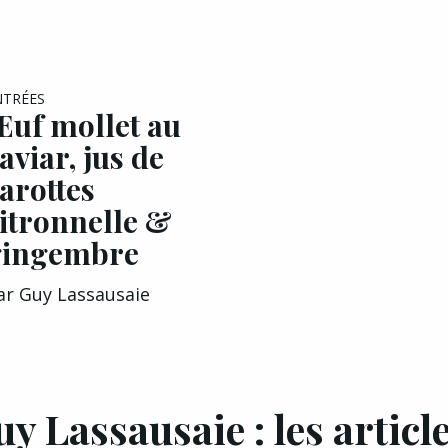
EXCLU A&G
NTRÉES
uf mollet au
aviar, jus de
arottes
itronnelle &
gingembre
ar
Guy Lassausaie
y Lassausaie : les articl