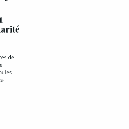
t
arité
tes de
re
oules
s-