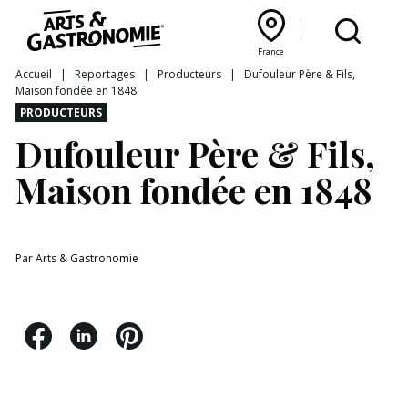
Recettes
France
Reportages
Bourgogne Franche‑Comté
Lyon Rhône‑Alpes
France
Accueil
|
Reportages
|
Producteurs
|
Dufouleur Père & Fils,
Maison fondée en 1848
Actualités
PRODUCTEURS
Dufouleur Père & Fils,
Interviews
Maison fondée en 1848
Par
Arts & Gastronomie