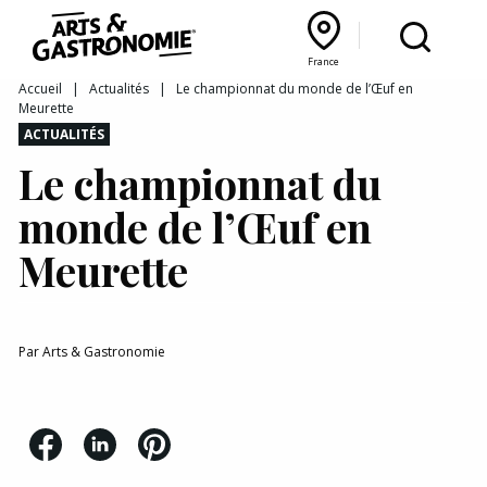
Recettes
France
Reportages
Bourgogne Franche‑Comté
Lyon Rhône‑Alpes
France
Accueil
|
Actualités
|
Le championnat du monde de l’Œuf en
Meurette
Actualités
ACTUALITÉS
Le championnat du
Interviews
monde de l’Œuf en
Meurette
Par
Arts & Gastronomie