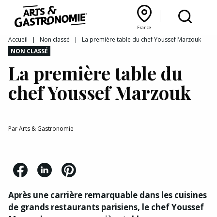
Recettes
France
Reportages
Bourgogne Franche‑Comté
Lyon Rhône‑Alpes
France
Accueil
|
Non classé
|
La première table du chef Youssef Marzouk
NON CLASSÉ
Actualités
La première table du
Interviews
chef Youssef Marzouk
Par
Arts & Gastronomie
Après une carrière remarquable dans les cuisines
de grands restaurants parisiens, le chef Youssef