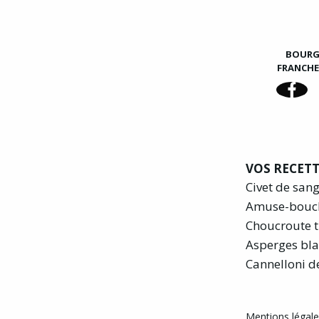
BOUR
FRANCH
VOS RECETT
Civet de san
Amuse-bouc
Choucroute t
Asperges bla
Cannelloni d
Mentions légales