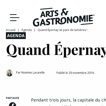
Recettes
Reportages
Accueil
|
Agenda
|
Quand Épernay se pare de lumières !
AGENDA
DÉCOUVRIR NOTRE
Actualités
Quand Épernay 
ÉDITION PAPIER
Bourgogne
Interviews
Par
Noëmie Lacarelle
Publié le 29 novembre 2016
Franche‑Comté
PARTAGER
Pendant trois jours, la capitale du c