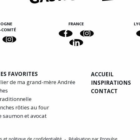
GOGNE
FRANCE
LY
E‑COMTÉ
ES FAVORITES
ACCUEIL
glier de ma grand-mère Andrée
INSPIRATIONS
hes
CONTACT
raditionnelle
nches rôties au four
e saumon et avocat
 et politique de confidentialité
-
Réalisation par Propulse