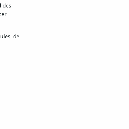
d des
ter
ules, de
e