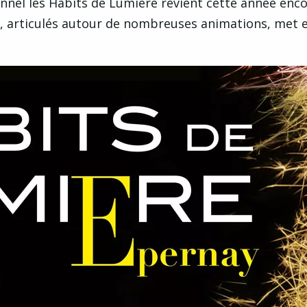
nnel les Habits de Lumière revient cette année enco
t, articulés autour de nombreuses animations, met 