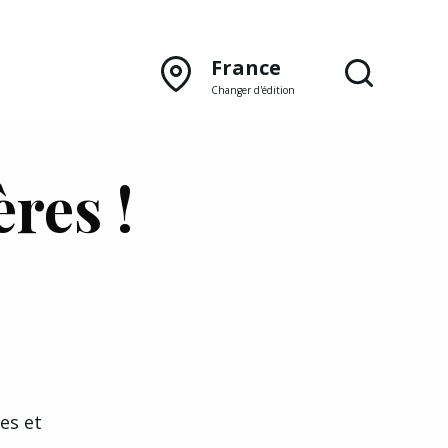
France
Changer d'édition
DÉCOUVRIR NOTRE
res !
ÉDITION PAPIER
Lyon
Rhône‑Alpes
es et