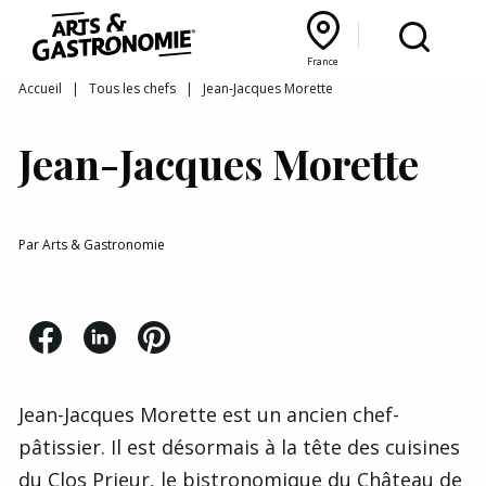
Recettes
France
Reportages
Bourgogne Franche‑Comté
Lyon Rhône‑Alpes
France
Accueil
|
Tous les chefs
|
Jean-Jacques Morette
Actualités
Jean-Jacques Morette
Interviews
Par
Arts & Gastronomie
Jean-Jacques Morette est un ancien chef-
pâtissier. Il est désormais à la tête des cuisines
du
Clos Prieur
, le bistronomique du
Château de