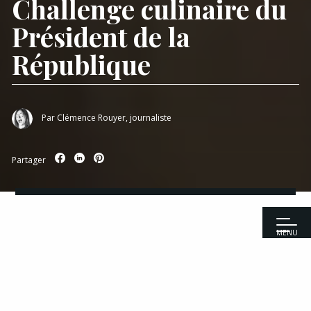
Challenge culinaire du
Président de la
République
Par
Clémence Rouyer, journaliste
Partager
MENU
Accueil
|
Reportages
|
Succès au rendez-vous pour la 3ème édition
du Challenge culinaire du Président de la République
Recettes