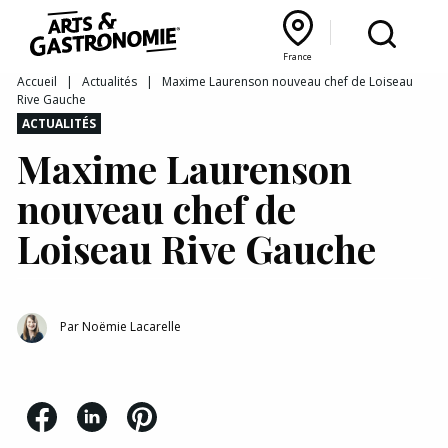
Recettes
France
Reportages
Bourgogne Franche‑Comté
Lyon Rhône‑Alpes
France
Accueil
|
Actualités
|
Maxime Laurenson nouveau chef de Loiseau
Rive Gauche
Actualités
ACTUALITÉS
Maxime Laurenson
Interviews
nouveau chef de
Loiseau Rive Gauche
Par
Noëmie Lacarelle