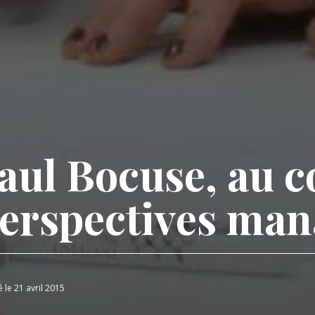
Paul Bocuse, au 
perspectives man
é le 21 avril 2015