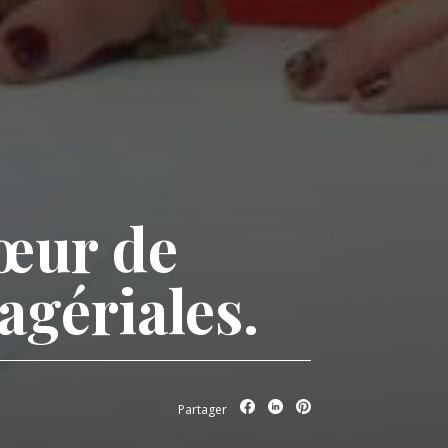
cœur de
agériales.
Partager