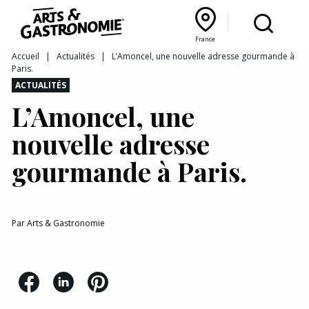
Recettes
France
Reportages
Bourgogne Franche‑Comté
Lyon Rhône‑Alpes
France
Accueil
|
Actualités
|
L’Amoncel, une nouvelle adresse gourmande à
Paris.
Actualités
ACTUALITÉS
L’Amoncel, une
Interviews
nouvelle adresse
gourmande à Paris.
Par
Arts & Gastronomie