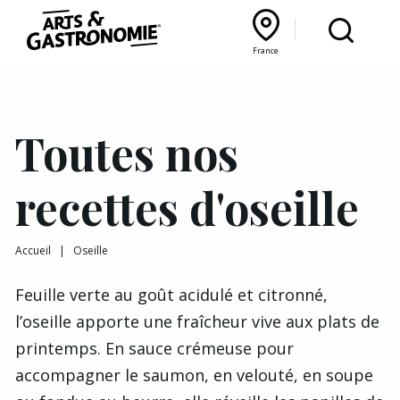
Recettes
France
Reportages
Bourgogne Franche‑Comté
Lyon Rhône‑Alpes
France
Actualités
Toutes nos
Interviews
recettes d'oseille
Accueil
|
Oseille
Feuille verte au goût acidulé et citronné,
l’oseille apporte une fraîcheur vive aux plats de
printemps. En sauce crémeuse pour
accompagner le saumon, en velouté, en soupe