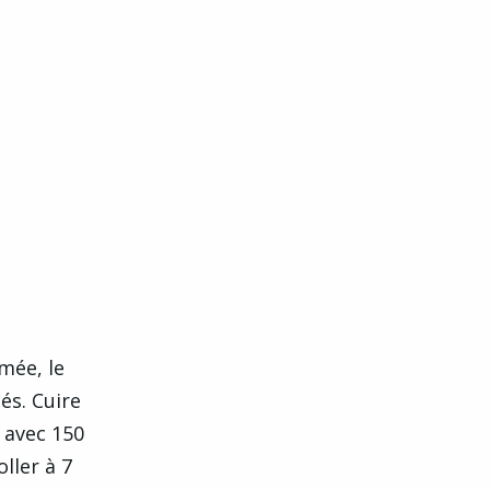
mée, le
és. Cuire
r avec 150
oller à 7