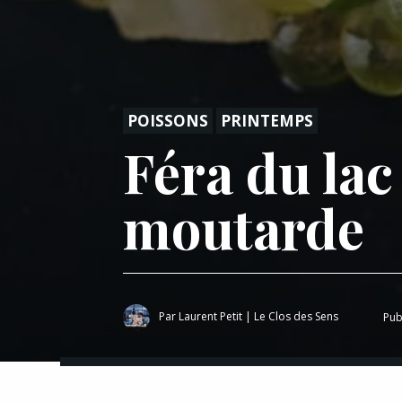
POISSONS
PRINTEMPS
Féra du lac
moutarde
Par
Laurent Petit
|
Le Clos des Sens
Pub