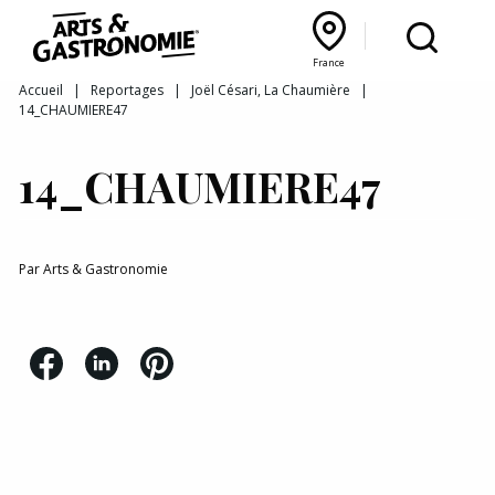
Recettes
France
Reportages
Bourgogne Franche‑Comté
Lyon Rhône‑Alpes
France
Accueil
|
Reportages
|
Joël Césari, La Chaumière
|
14_CHAUMIERE47
Actualités
14_CHAUMIERE47
Interviews
Par
Arts & Gastronomie