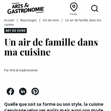
Recettes
France
Reportages
Bourgogne Franche‑Comté
Lyon Rhône‑Alpes
France
Accueil
|
Reportages
|
Art de vivre
|
Un air de famille dans ma
cuisine
Actualités
ART DE VIVRE
Un air de famille dans
Interviews
ma cuisine
Par
Arts & Gastronomie
Quelle que soit sa forme ou son style, la cuisine
s’envisage selon ses goûts mais aussi son mode