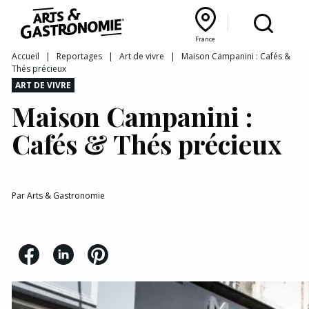
Recettes
France
Reportages
Bourgogne Franche‑Comté
Lyon Rhône‑Alpes
France
Accueil
|
Reportages
|
Art de vivre
|
Maison Campanini : Cafés &
Thés précieux
Actualités
ART DE VIVRE
Maison Campanini :
Interviews
Cafés & Thés précieux
Par
Arts & Gastronomie