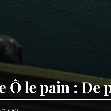
 Ô le pain : De p
e 07 juin 2021