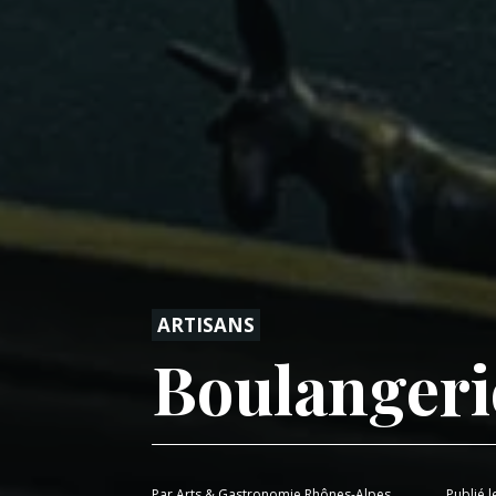
ARTISANS
Boulangerie
Par
Arts & Gastronomie Rhônes-Alpes
Publié l