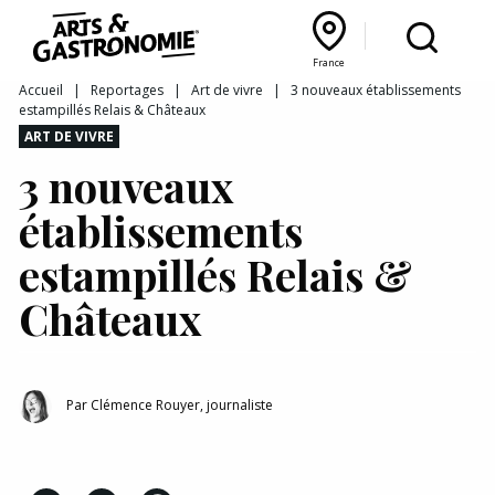
Recettes
France
Reportages
Bourgogne Franche‑Comté
Lyon Rhône‑Alpes
France
Accueil
|
Reportages
|
Art de vivre
|
3 nouveaux établissements
estampillés Relais & Châteaux
Actualités
ART DE VIVRE
3 nouveaux
Interviews
établissements
estampillés Relais &
Châteaux
Par
Clémence Rouyer, journaliste