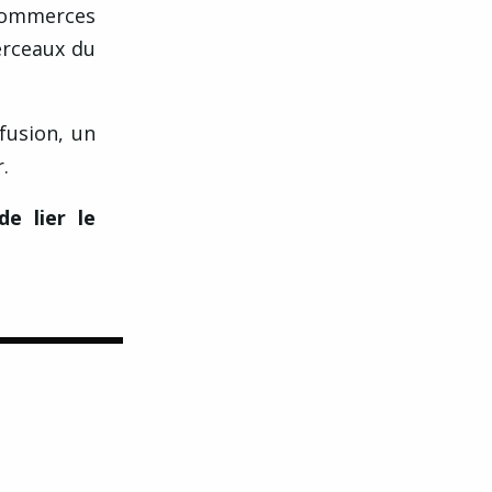
 commerces
erceaux du
fusion, un
.
e lier le