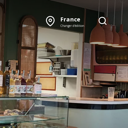
France
Changer d'édition
DÉCOUVRIR NOTRE
ÉDITION PAPIER
Lyon
Rhône‑Alpes