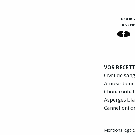
BOUR
FRANCH
VOS RECETT
Civet de san
Amuse-bouc
Choucroute t
Asperges bla
Cannelloni d
Mentions légales