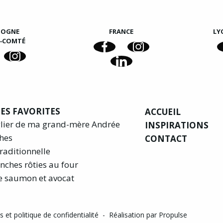
GOGNE
FRANCE
LY
E‑COMTÉ
ES FAVORITES
ACCUEIL
glier de ma grand-mère Andrée
INSPIRATIONS
hes
CONTACT
raditionnelle
nches rôties au four
e saumon et avocat
 et politique de confidentialité
-
Réalisation par Propulse