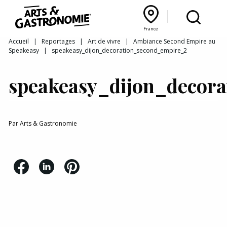
Recettes
France
Reportages
Bourgogne Franche‑Comté
Lyon Rhône‑Alpes
France
Accueil
|
Reportages
|
Art de vivre
|
Ambiance Second Empire au
Speakeasy
|
speakeasy_dijon_decoration_second_empire_2
Actualités
speakeasy_dijon_decor
Interviews
Par
Arts & Gastronomie