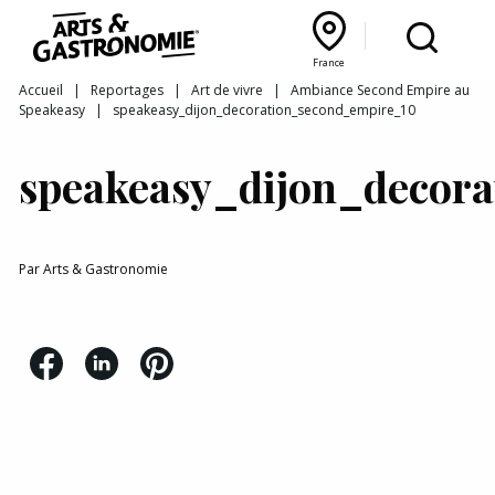
Recettes
France
Reportages
Bourgogne Franche‑Comté
Lyon Rhône‑Alpes
France
Accueil
|
Reportages
|
Art de vivre
|
Ambiance Second Empire au
Speakeasy
|
speakeasy_dijon_decoration_second_empire_10
Actualités
speakeasy_dijon_decor
Interviews
Par
Arts & Gastronomie